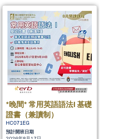
*晚間* 常用英語語法I 基礎
證書（兼讀制）
HC071EG
​預計開班日期
2026年8月17日