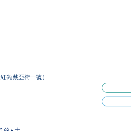
（紅磡戴亞街一號）
作的人士