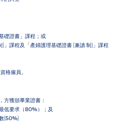
基礎證書」課程；或
制)」課程及「產婦護理基礎證書 (兼讀 制)」課程
合資格僱員。
，方獲頒畢業證書：
最低要求（80%）；及
(50%)