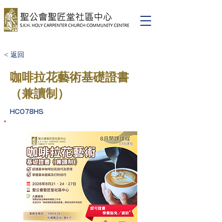
< 返回
咖啡拉花藝術基礎證書
（兼讀制）
HC078HS